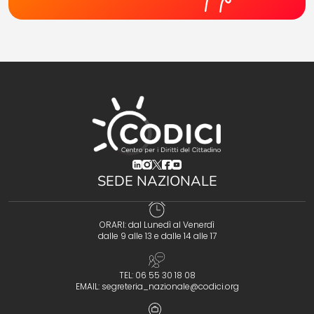
(opens in a new tab)
(opens in a new tab)
(opens in a new tab)
(opens in a new tab)
(opens in a new tab)
SEDE NAZIONALE
ORARI: dal Lunedì al Venerdì
dalle 9 alle 13 e dalle 14 alle 17
TEL: 06 55 30 18 08
EMAIL:
segreteria_nazionale@codici.org