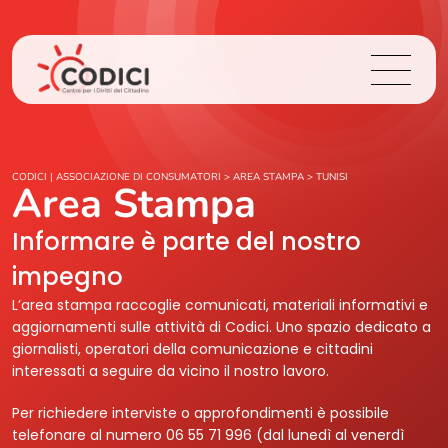
Chi Siamo
CODICI | ASSOCIAZIONE DI CONSUMATORI
>
AREA STAMPA
>
TUNISI
Area Stampa
Cosa Facciamo
Informare è parte del nostro
impegno
Area Stampa
L’area stampa raccoglie comunicati, materiali informativi e
aggiornamenti sulle attività di Codici. Uno spazio dedicato a
Contatti
giornalisti, operatori della comunicazione e cittadini
interessati a seguire da vicino il nostro lavoro.
Login
Per richiedere interviste o approfondimenti è possibile
telefonare al numero 06 55 71 996 (dal lunedì al venerdì