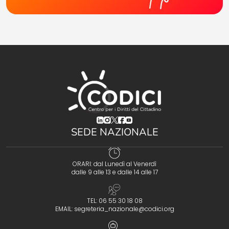
(opens in a new tab)
(opens in a new tab)
(opens in a new tab)
(opens in a new tab)
(opens in a new tab)
SEDE NAZIONALE
ORARI: dal Lunedì al Venerdì
dalle 9 alle 13 e dalle 14 alle 17
TEL: 06 55 30 18 08
EMAIL:
segreteria_nazionale@codici.org