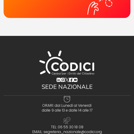
(opens in a new tab)
(opens in a new tab)
(opens in a new tab)
(opens in a new tab)
(opens in a new tab)
SEDE NAZIONALE
ORARI: dal Lunedì al Venerdì
dalle 9 alle 13 e dalle 14 alle 17
TEL: 06 55 30 18 08
EMAIL:
segreteria_nazionale@codici.org