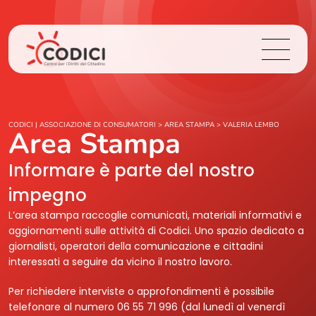
Chi Siamo
CODICI | ASSOCIAZIONE DI CONSUMATORI
>
AREA STAMPA
>
VALERIA LEMBO
Area Stampa
Cosa Facciamo
Informare è parte del nostro
impegno
Area Stampa
L’area stampa raccoglie comunicati, materiali informativi e
aggiornamenti sulle attività di Codici. Uno spazio dedicato a
Contatti
giornalisti, operatori della comunicazione e cittadini
interessati a seguire da vicino il nostro lavoro.
Login
Per richiedere interviste o approfondimenti è possibile
telefonare al numero 06 55 71 996 (dal lunedì al venerdì