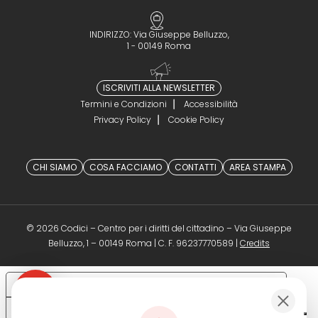
INDIRIZZO: Via Giuseppe Belluzzo,
1 - 00149 Roma
ISCRIVITI ALLA NEWSLETTER
Termini e Condizioni
Accessibilità
Privacy Policy
Cookie Policy
CHI SIAMO
COSA FACCIAMO
CONTATTI
AREA STAMPA
© 2026 Codici – Centro per i diritti del cittadino – Via Giuseppe
(opens in a 
Belluzzo, 1 – 00149 Roma | C. F. 96237770589 |
Credits
Le tue preferenze relative alla privacy
Informativa sulla raccolta