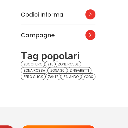
Codici Informa
Campagne
Tag popolari
ZUCCHERO
ZTL
ZONE ROSSE
ZONA ROSSA
ZONA 30
ZINGARETTI
ZERO CLICK
ZANTE
ZALANDO
YOOX