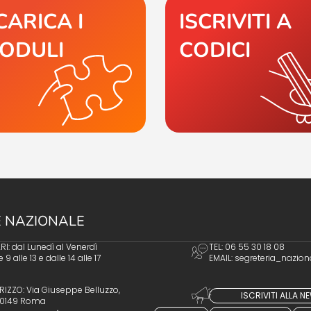
CARICA I
ISCRIVITI A
ODULI
CODICI
 NAZIONALE
I: dal Lunedì al Venerdì
TEL: 06 55 30 18 08
e 9 alle 13 e dalle 14 alle 17
EMAIL:
segreteria_nazion
RIZZO: Via Giuseppe Belluzzo,
ISCRIVITI ALLA 
 00149 Roma