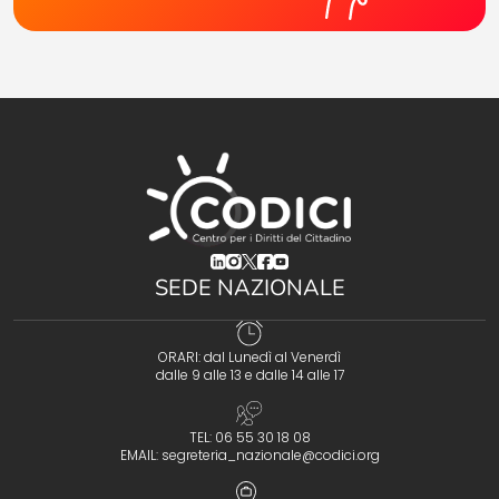
(opens in a new tab)
(opens in a new tab)
(opens in a new tab)
(opens in a new tab)
(opens in a new tab)
SEDE NAZIONALE
ORARI: dal Lunedì al Venerdì
dalle 9 alle 13 e dalle 14 alle 17
TEL: 06 55 30 18 08
EMAIL:
segreteria_nazionale@codici.org