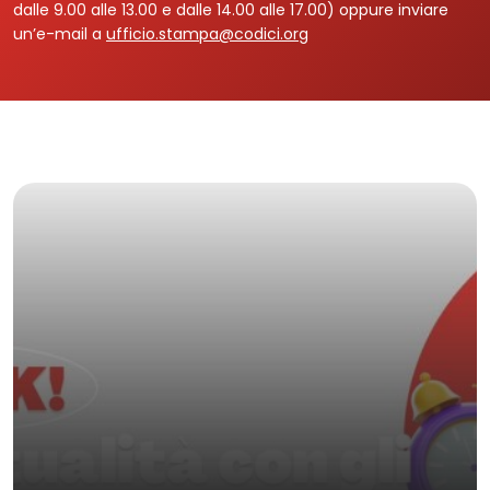
dalle 9.00 alle 13.00 e dalle 14.00 alle 17.00) oppure inviare
un’e-mail a
ufficio.stampa@codici.org