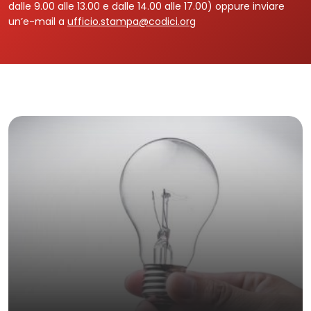
dalle 9.00 alle 13.00 e dalle 14.00 alle 17.00) oppure inviare
un’e-mail a
ufficio.stampa@codici.org