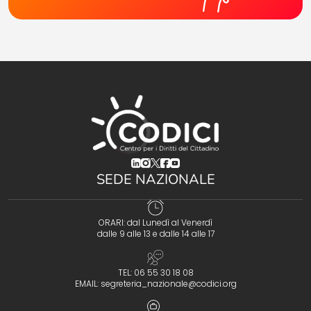
(opens in a new tab)
(opens in a new tab)
(opens in a new tab)
(opens in a new tab)
(opens in a new tab)
SEDE NAZIONALE
ORARI: dal Lunedì al Venerdì
dalle 9 alle 13 e dalle 14 alle 17
TEL: 06 55 30 18 08
EMAIL:
segreteria_nazionale@codici.org