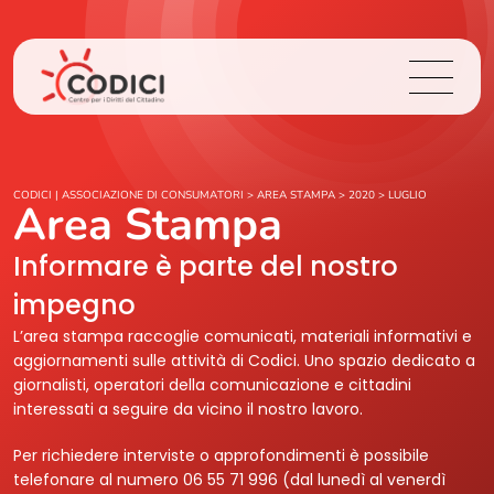
Chi Siamo
CODICI | ASSOCIAZIONE DI CONSUMATORI
>
AREA STAMPA
>
2020
>
LUGLIO
Area Stampa
Cosa Facciamo
Informare è parte del nostro
impegno
Area Stampa
L’area stampa raccoglie comunicati, materiali informativi e
aggiornamenti sulle attività di Codici. Uno spazio dedicato a
Contatti
giornalisti, operatori della comunicazione e cittadini
interessati a seguire da vicino il nostro lavoro.
Login
Per richiedere interviste o approfondimenti è possibile
telefonare al numero 06 55 71 996 (dal lunedì al venerdì