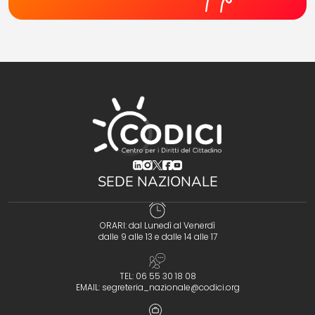
(opens in a new tab)
(opens in a new tab)
(opens in a new tab)
(opens in a new tab)
(opens in a new tab)
SEDE NAZIONALE
ORARI: dal Lunedì al Venerdì
dalle 9 alle 13 e dalle 14 alle 17
TEL: 06 55 30 18 08
EMAIL:
segreteria_nazionale@codici.org