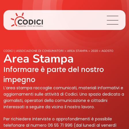
Chi Siamo
CODICI | ASSOCIAZIONE DI CONSUMATORI
>
AREA STAMPA
>
2020
>
AGOSTO
Area Stampa
Cosa Facciamo
Informare è parte del nostro
impegno
Area Stampa
L’area stampa raccoglie comunicati, materiali informativi e
aggiornamenti sulle attività di Codici. Uno spazio dedicato a
Contatti
giornalisti, operatori della comunicazione e cittadini
interessati a seguire da vicino il nostro lavoro.
Login
Per richiedere interviste o approfondimenti è possibile
telefonare al numero 06 55 71 996 (dal lunedì al venerdì