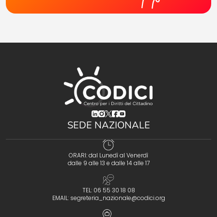
(opens in a new tab)
(opens in a new tab)
(opens in a new tab)
(opens in a new tab)
(opens in a new tab)
SEDE NAZIONALE
ORARI: dal Lunedì al Venerdì
dalle 9 alle 13 e dalle 14 alle 17
TEL: 06 55 30 18 08
EMAIL:
segreteria_nazionale@codici.org