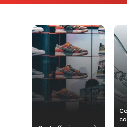
Co
co