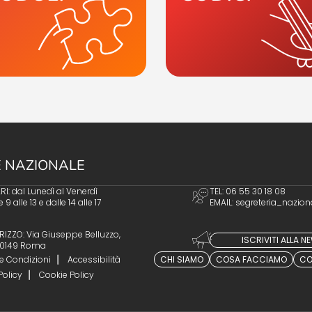
 NAZIONALE
I: dal Lunedì al Venerdì
TEL: 06 55 30 18 08
e 9 alle 13 e dalle 14 alle 17
EMAIL:
segreteria_nazion
RIZZO: Via Giuseppe Belluzzo,
ISCRIVITI ALLA 
 00149 Roma
e Condizioni
Accessibilità
CHI SIAMO
COSA FACCIAMO
CO
Policy
Cookie Policy