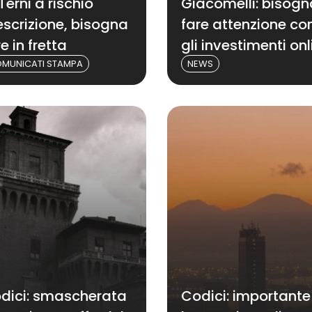
Terni a rischio
Giacomelli: bisogn
escrizione, bisogna
fare attenzione co
e in fretta
gli investimenti onl
MUNICATI STAMPA
NEWS
dici: smascherata
Codici: importante