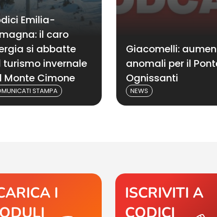
dici Emilia-
magna: il caro
ergia si abbatte
Giacomelli: aumen
l turismo invernale
anomali per il Pont
l Monte Cimone
Ognissanti
MUNICATI STAMPA
NEWS
CARICA I
ISCRIVITI A
ODULI
CODICI