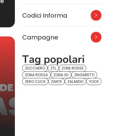
le
Codici Informa
Campagne
Tag popolari
ZUCCHERO
ZTL
ZONE ROSSE
ZONA ROSSA
ZONA 30
ZINGARETTI
ZERO CLICK
ZANTE
ZALANDO
YOOX