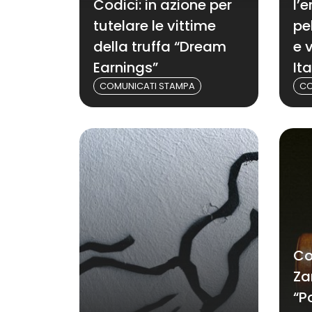
Codici: in azione per
l’
tutelare le vittime
pe
della truffa “Dream
e 
Earnings”
Ita
COMUNICATI STAMPA
CO
Cod
Za
“Po