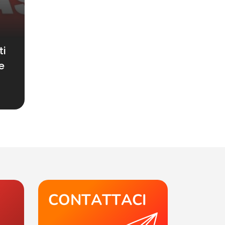
ti
e
CONTATTACI