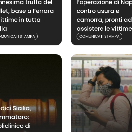
ennesima truffa del
l’operazione di Nap
llet, base a Ferrara
contro usura e
vittime in tutta
camorra, pronti ad
lia
assistere le vittime
MUNICATI STAMPA
COMUNICATI STAMPA
ici Sicilia,
mmataro:
liclinico di