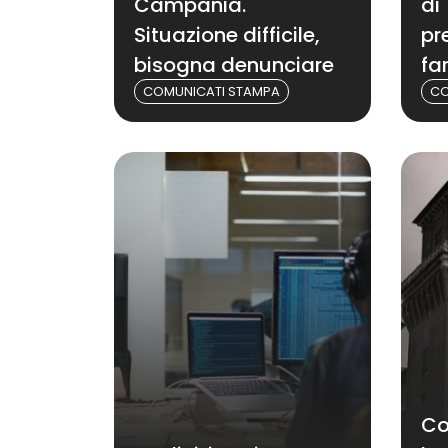
Campania.
di 
Situazione difficile,
pr
bisogna denunciare
far
COMUNICATI STAMPA
CO
Co