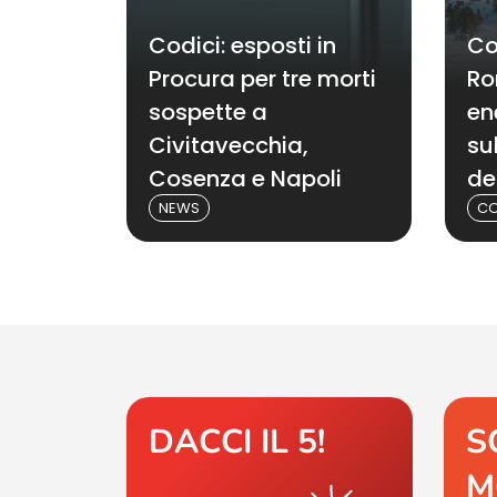
Codici: esposti in
Co
Procura per tre morti
Ro
sospette a
en
Civitavecchia,
su
Cosenza e Napoli
de
NEWS
CO
DACCI IL 5!
S
M