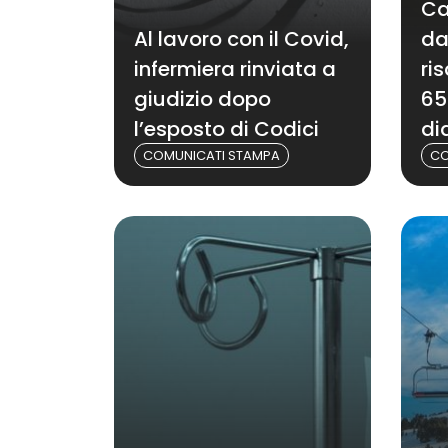
Ca
Al lavoro con il Covid,
da
infermiera rinviata a
ri
giudizio dopo
65
l’esposto di Codici
di
COMUNICATI STAMPA
CO