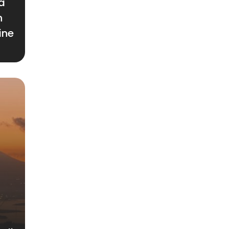
a
n
ine