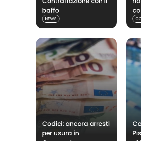
Contraffazione con il
no
baffo
co
NEWS
CO
Codici: ancora arresti
Co
per usura in
Pi