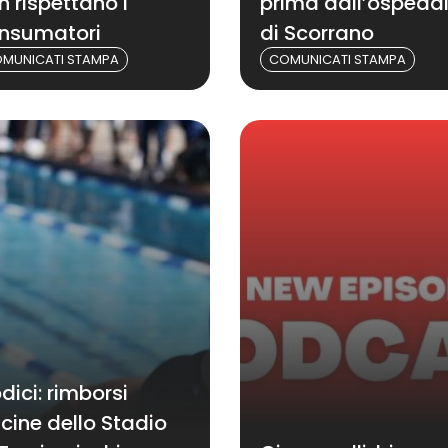
n rispettano i
prima dall’ospeda
nsumatori
di Scorrano
MUNICATI STAMPA
COMUNICATI STAMPA
dici: rimborsi
scine dello Stadio