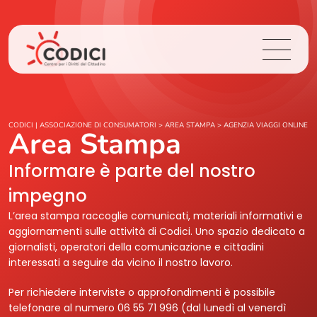
Chi Siamo
CODICI | ASSOCIAZIONE DI CONSUMATORI
>
AREA STAMPA
>
AGENZIA VIAGGI ONLINE
Area Stampa
Cosa Facciamo
Informare è parte del nostro
impegno
Area Stampa
L’area stampa raccoglie comunicati, materiali informativi e
aggiornamenti sulle attività di Codici. Uno spazio dedicato a
Contatti
giornalisti, operatori della comunicazione e cittadini
interessati a seguire da vicino il nostro lavoro.
Login
Per richiedere interviste o approfondimenti è possibile
telefonare al numero 06 55 71 996 (dal lunedì al venerdì