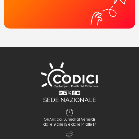
(opens in a new tab)
(opens in a new tab)
(opens in a new tab)
(opens in a new tab)
(opens in a new tab)
SEDE NAZIONALE
ORARI: dal Lunedì al Venerdì
dalle 9 alle 13 e dalle 14 alle 17