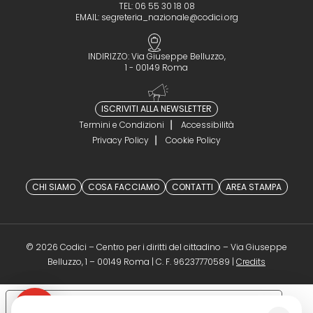
TEL: 06 55 30 18 08
EMAIL:
segreteria_nazionale@codici.org
INDIRIZZO: Via Giuseppe Belluzzo,
1 - 00149 Roma
ISCRIVITI ALLA NEWSLETTER
Termini e Condizioni
Accessibilità
Privacy Policy
Cookie Policy
CHI SIAMO
COSA FACCIAMO
CONTATTI
AREA STAMPA
© 2026 Codici – Centro per i diritti del cittadino – Via Giuseppe
(opens in a 
Belluzzo, 1 – 00149 Roma | C. F. 96237770589 |
Credits
Le tue preferenze relative alla privacy