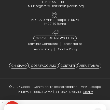
TEL: 06 55 30 18 08
EMAIL:
segreteria_nazionale@codici.org
INDIRIZZO: Via Giuseppe Belluzzo,
1 - 00149 Roma
ISCRIVITI ALLA NEWSLETTER
Termini e Condizioni
Accessibilità
Privacy Policy
Cookie Policy
CHI SIAMO
COSA FACCIAMO
CONTATTI
AREA STAMPA
© 2026 Codici – Centro per i diritti del cittadino – Via Giuseppe
(opens in a 
Belluzzo, 1 – 00149 Roma | C. F. 96237770589 |
Credits
Le tue preferenze relative alla privacy