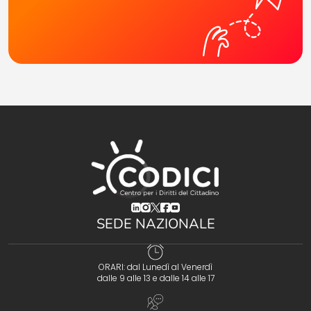
(opens in a new tab)
(opens in a new tab)
(opens in a new tab)
(opens in a new tab)
(opens in a new tab)
SEDE NAZIONALE
ORARI: dal Lunedì al Venerdì
dalle 9 alle 13 e dalle 14 alle 17