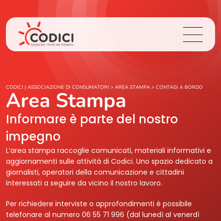
Chi Siamo
CODICI | ASSOCIAZIONE DI CONSUMATORI
>
AREA STAMPA
>
CONTAGI A BORDO
Area Stampa
Cosa Facciamo
Informare è parte del nostro
impegno
Area Stampa
L’area stampa raccoglie comunicati, materiali informativi e
aggiornamenti sulle attività di Codici. Uno spazio dedicato a
Contatti
giornalisti, operatori della comunicazione e cittadini
interessati a seguire da vicino il nostro lavoro.
Login
Per richiedere interviste o approfondimenti è possibile
telefonare al numero 06 55 71 996 (dal lunedì al venerdì