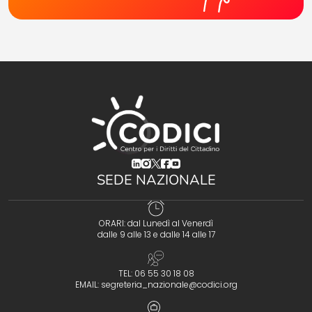
(opens in a new tab)
(opens in a new tab)
(opens in a new tab)
(opens in a new tab)
(opens in a new tab)
SEDE NAZIONALE
ORARI: dal Lunedì al Venerdì
dalle 9 alle 13 e dalle 14 alle 17
TEL: 06 55 30 18 08
EMAIL:
segreteria_nazionale@codici.org