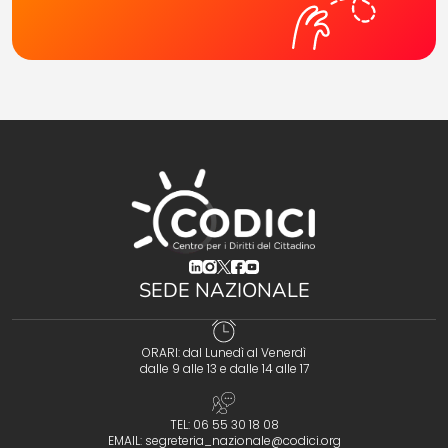
(opens in a new tab)
(opens in a new tab)
(opens in a new tab)
(opens in a new tab)
(opens in a new tab)
SEDE NAZIONALE
ORARI: dal Lunedì al Venerdì
dalle 9 alle 13 e dalle 14 alle 17
TEL: 06 55 30 18 08
EMAIL:
segreteria_nazionale@codici.org