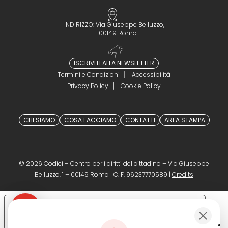
INDIRIZZO: Via Giuseppe Belluzzo,
1 - 00149 Roma
ISCRIVITI ALLA NEWSLETTER
Termini e Condizioni
Accessibilità
Privacy Policy
Cookie Policy
CHI SIAMO
COSA FACCIAMO
CONTATTI
AREA STAMPA
© 2026 Codici – Centro per i diritti del cittadino – Via Giuseppe
(opens in a 
Belluzzo, 1 – 00149 Roma | C. F. 96237770589 |
Credits
Le tue preferenze relative alla privacy
Informativa sulla raccolta