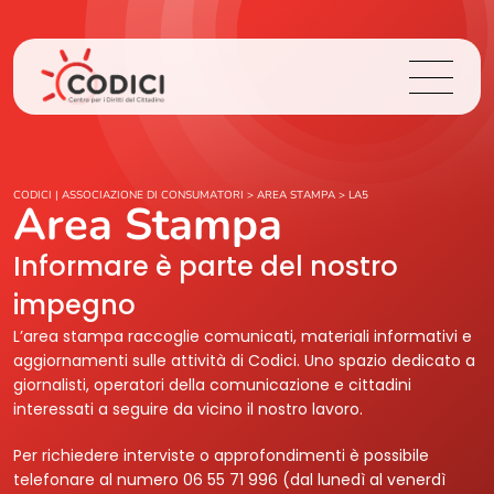
Chi Siamo
CODICI | ASSOCIAZIONE DI CONSUMATORI
>
AREA STAMPA
>
LA5
Area Stampa
Cosa Facciamo
Informare è parte del nostro
impegno
Area Stampa
L’area stampa raccoglie comunicati, materiali informativi e
aggiornamenti sulle attività di Codici. Uno spazio dedicato a
Contatti
giornalisti, operatori della comunicazione e cittadini
interessati a seguire da vicino il nostro lavoro.
Login
Per richiedere interviste o approfondimenti è possibile
telefonare al numero 06 55 71 996 (dal lunedì al venerdì