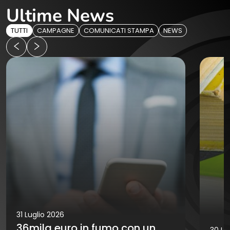
Ultime News
TUTTI
CAMPAGNE
COMUNICATI STAMPA
NEWS
31 Luglio 2026
36mila euro in fumo con un
30 Lu