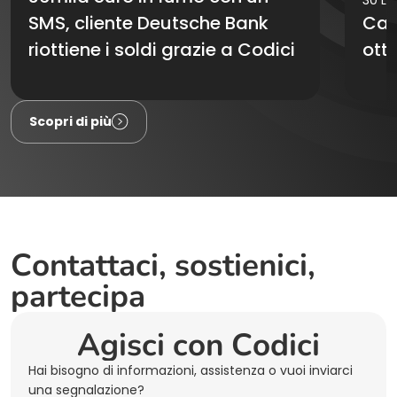
SMS, cliente Deutsche Bank
Cas
riottiene i soldi grazie a Codici
otto
Comunicati stampa
Comu
Scopri di più
Contattaci, sostienici,
partecipa
Agisci con Codici
Hai bisogno di informazioni, assistenza o vuoi inviarci
una segnalazione?