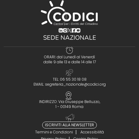
(opens in a new tab)
(opens in a new tab)
(opens in a new tab)
(opens in a new tab)
(opens in a new tab)
SEDE NAZIONALE
ORARI: dal Lunedì al Venerdì
dalle 9 alle 13 e dalle 14 alle 17
TEL: 06 55 30 18 08
EMAIL:
segreteria_nazionale@codici.org
INDIRIZZO: Via Giuseppe Belluzzo,
1 - 00149 Roma
ISCRIVITI ALLA NEWSLETTER
Termini e Condizioni
Accessibilità
Privacy Policy
Cookie Policy