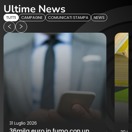
Ultime News
TUTTI
CAMPAGNE
COMUNICATI STAMPA
NEWS
31 Luglio 2026
36mila euro in fumo con un
30 Lu