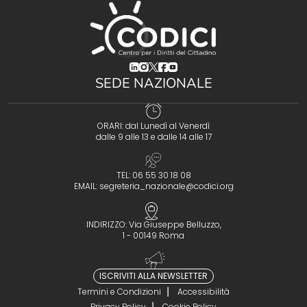
(opens in a new tab)
(opens in a new tab)
(opens in a new tab)
(opens in a new tab)
(opens in a new tab)
SEDE NAZIONALE
ORARI: dal Lunedì al Venerdì
dalle 9 alle 13 e dalle 14 alle 17
TEL: 06 55 30 18 08
EMAIL:
segreteria_nazionale@codici.org
INDIRIZZO: Via Giuseppe Belluzzo,
1 - 00149 Roma
ISCRIVITI ALLA NEWSLETTER
Termini e Condizioni
Accessibilità
Privacy Policy
Cookie Policy