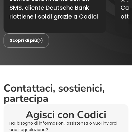
SMS, cliente Deutsche Bank
Cas
riottiene i soldi grazie a Codici
otto
Comunicati stampa
Comu
Scopri di più
Contattaci, sostienici,
partecipa
Agisci con Codici
Hai bisogno di informazioni, assistenza o vuoi inviarci
una segnalazione?