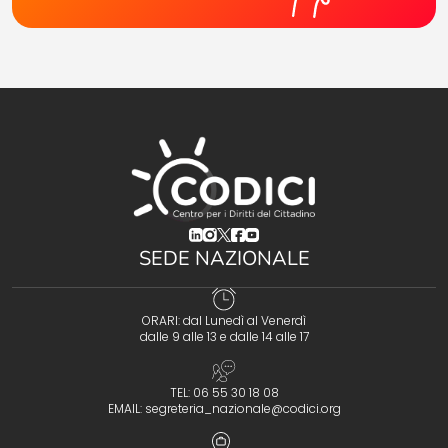
(opens in a new tab)
(opens in a new tab)
(opens in a new tab)
(opens in a new tab)
(opens in a new tab)
SEDE NAZIONALE
ORARI: dal Lunedì al Venerdì
dalle 9 alle 13 e dalle 14 alle 17
TEL: 06 55 30 18 08
EMAIL:
segreteria_nazionale@codici.org