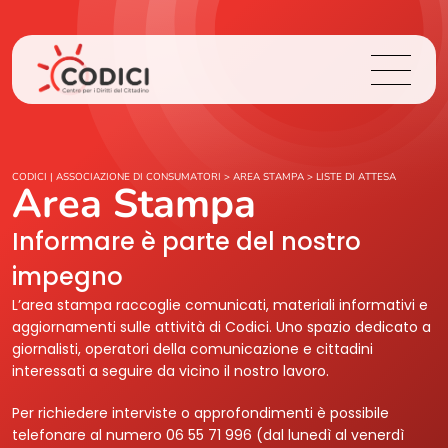
Chi Siamo
CODICI | ASSOCIAZIONE DI CONSUMATORI
>
AREA STAMPA
>
LISTE DI ATTESA
Area Stampa
Cosa Facciamo
Informare è parte del nostro
impegno
Area Stampa
L’area stampa raccoglie comunicati, materiali informativi e
aggiornamenti sulle attività di Codici. Uno spazio dedicato a
Contatti
giornalisti, operatori della comunicazione e cittadini
interessati a seguire da vicino il nostro lavoro.
Login
Per richiedere interviste o approfondimenti è possibile
telefonare al numero 06 55 71 996 (dal lunedì al venerdì