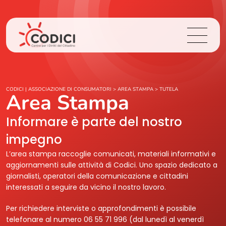
Chi Siamo
CODICI | ASSOCIAZIONE DI CONSUMATORI
>
AREA STAMPA
>
TUTELA
Area Stampa
Cosa Facciamo
Informare è parte del nostro
impegno
Area Stampa
L’area stampa raccoglie comunicati, materiali informativi e
aggiornamenti sulle attività di Codici. Uno spazio dedicato a
Contatti
giornalisti, operatori della comunicazione e cittadini
interessati a seguire da vicino il nostro lavoro.
Login
Per richiedere interviste o approfondimenti è possibile
telefonare al numero 06 55 71 996 (dal lunedì al venerdì