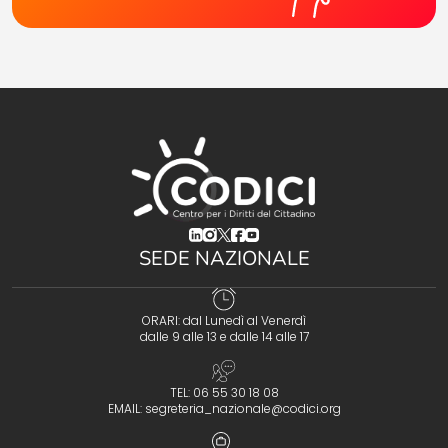
(opens in a new tab)
(opens in a new tab)
(opens in a new tab)
(opens in a new tab)
(opens in a new tab)
SEDE NAZIONALE
ORARI: dal Lunedì al Venerdì
dalle 9 alle 13 e dalle 14 alle 17
TEL: 06 55 30 18 08
EMAIL:
segreteria_nazionale@codici.org